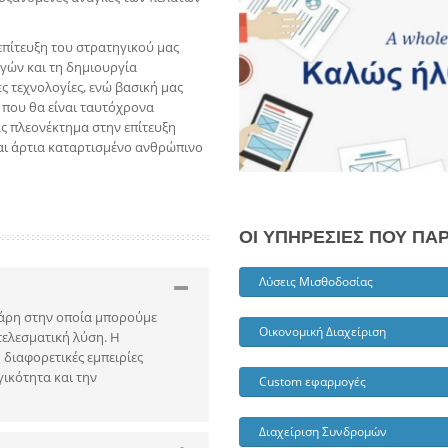
επίτευξη του στρατηγικού μας
γών και τη δημιουργία
ς τεχνολογίες, ενώ βασική μας
 που θα είναι ταυτόχρονα
μας πλεονέκτημα στην επίτευξη
και άρτια καταρτισμένο ανθρώπινο
ΟΙ ΥΠΗΡΕΣΙΕΣ ΠΟΥ Π
Λύσεις Μισθοδοσίας
χάρη στην οποία μπορούμε
Οικονομική Διαχείριση
τελεσματική λύση. Η
διαφορετικές εμπειρίες
ικότητα και την
Custom εφαρμογές
Διαχείριση Συνδρομών