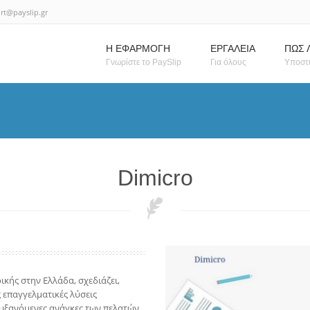
rt@payslip.gr
Η ΕΦΑΡΜΟΓΗ
ΕΡΓΑΛΕΙΑ
ΠΩΣ 
Γνωρίστε το PaySlip
Για όλους
Υποστ
Dimicro
ικής στην Ελλάδα, σχεδιάζει,
 επαγγελματικές λύσεις
αυξανόμενες ανάγκες των πελατών