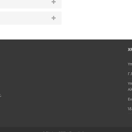
Χ
Υπ
Γ.
Υπ
Α
.
Εν
Ίδ