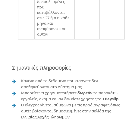
δεδουλευμένες
που
καταβάλλονται
στις 27 ή π.ε. κάθε
μήνα και
αναφέρονται σε
αυτόν
Σημαντικές πληροφορίες
Κανένα από τα δεδομένα που εισάγετε δεν
αποθηκεύονται στο σύστημά μας
Μπορείτε να χρησιμοποιήσετε
δωρεάν
το παρακάτω
εργαλείο, ακόμα και αν δεν είστε χρήστης του
Payslip.
O έλεγχος γίνεται σύμφωνα με τις προδιαγραφές όπως
αυτές βρίσκονται δημοσιευμένες στην σελίδα της
Εννιαίας Αρχής Πληρωμών
.