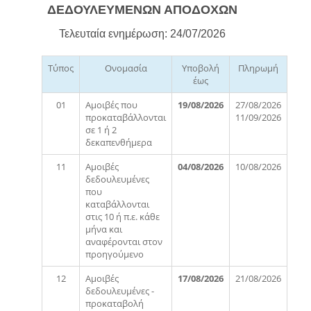
ΔΕΔΟΥΛΕΥΜΕΝΩΝ ΑΠΟΔΟΧΩΝ
Τελευταία ενημέρωση: 24/07/2026
Τύπος
Ονομασία
Υποβολή
Πληρωμή
έως
01
Αμοιβές που
19/08/2026
27/08/2026
προκαταβάλλονται
11/09/2026
σε 1 ή 2
δεκαπενθήμερα
11
Αμοιβές
04/08/2026
10/08/2026
δεδουλευμένες
που
καταβάλλονται
στις 10 ή π.ε. κάθε
μήνα και
αναφέρονται στον
προηγούμενο
12
Αμοιβές
17/08/2026
21/08/2026
δεδουλευμένες -
προκαταβολή